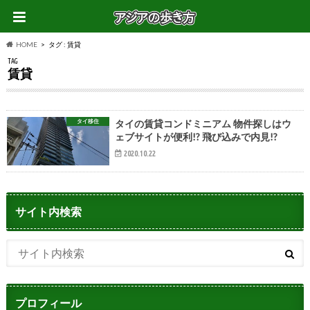
HOME
タグ : 賃貸
TAG
賃貸
タイ移住
タイの賃貸コンドミニアム 物件探しはウ
ェブサイトが便利!? 飛び込みで内見!?
2020.10.22
サイト内検索
プロフィール