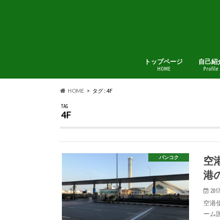
トップページ
自己紹
HOME
Profile
HOME
タグ : 4F
TAG
4F
空
バンコク
港
2017
空港
ーム