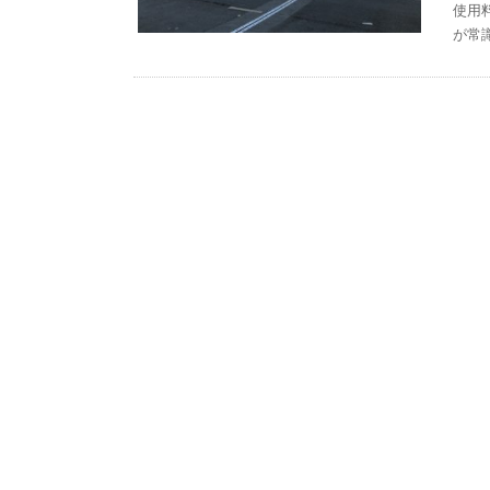
使用
が常