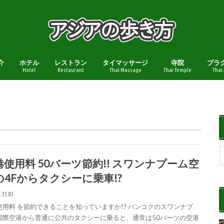
介
ホテル
レストラン
タイマッサージ
寺院
プラ
Hotel
Restaurant
Thai Massage
Thai Temple
Thai
港使用料 50バーツ節約!! スワンナプーム空
の4Fからタクシーに乗車!?
.11.01
使用料 を節約できることを知っていますか!? バンコクのスワンナプ
国際空港から普通に公共のタクシーに乗ると、通常は50バーツの空港