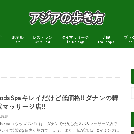
介
ホテル
レストラン
タイマッサージ
寺院
プラ
Hotel
Restaurant
Thai Massage
Thai Temple
Thai
ods Spa キレイだけど低価格!! ダナンの韓
式マッサージ店!!
.02.03
ds Spa （ウッズ スパ）は、ダナンで発見したスパ＆マッサージ店で
キレイで清潔な店内が魅力でしょう。 また、私が訪れたタイミングは