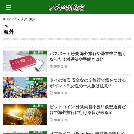
HOME
タグ : 海外
TAG
海外
旅の情報
パスポート紛失 海外旅行や滞在中に無く
なった!! 対処法や手続きは!?
2018.05.07
旅の情報
タイの治安 安全なの!? 旅行で気をつける
ポイント!! 女性の一人旅は注意!!
2018.04.30
旅の情報
ビットコイン 外貨両替不要!! 仮想通貨だ
けで海外旅行に行ける日が来る!?
2018.01.26
旅の情報
サプライス （Surprice）航空券予約サイ