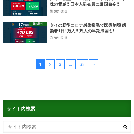
株の脅威!! 日本人駐在員に帰国命令!!
2021.08.05
旅の情報
タイの新型コロナ感染爆発で医療崩壊 感
染者1日1万人!! 邦人の早期帰国も!!
2021.07.17
1
2
3
…
33
>
サイト内検索