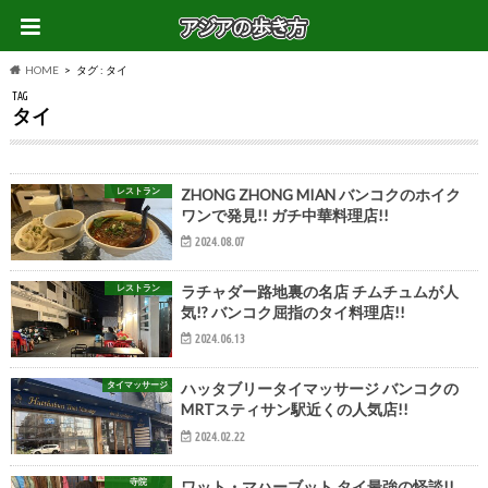
HOME
タグ : タイ
TAG
タイ
レストラン
ZHONG ZHONG MIAN バンコクのホイク
ワンで発見!! ガチ中華料理店!!
2024.08.07
レストラン
ラチャダー路地裏の名店 チムチュムが人
気!? バンコク屈指のタイ料理店!!
2024.06.13
タイマッサージ
ハッタブリータイマッサージ バンコクの
MRTスティサン駅近くの人気店!!
2024.02.22
寺院
ワット・マハーブット タイ最強の怪談!!