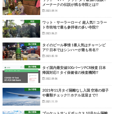
メーナークの伝説が残る寺院とは!?
2023.09.14
寺院
ワット・サーラーローイ 超人気!! コラー
ト市街地で最も参拝者の多い寺院!?
2023.06.21
旅の情報
タイのビール事情 1番人気はチャーンビ
ア!? 日本ではシンハーが最も有名!?
2023.05.18
旅の情報
タイ国内最安値500バーツPCR検査 日本
帰国対応!! タイ保健省の検査機関!?
2022.09.06
旅の情報
2021年11月タイ隔離なし入国 空港の様子
や書類チェック!! ホテル送迎まで!!
2021.11.19
旅の情報
プーケットサンドボックス 10月から隔離