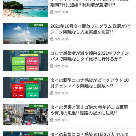
期間7日に短縮!! 利用者が急増中!?
2021.10.01
旅の情報
2021年10月タイ開放プログラム 政府がバ
ンコク隔離なし入国実施を明言!!
2021.09.09
旅の情報
コロナ感染者が減少傾向 2021年ワクチン
パスで隔離なしタイ旅行に行けるか!?
2021.09.02
旅の情報
タイの新型コロナ感染がピークアウト 10
月チェンマイを隔離なし開放へ!?
2021.08.26
旅の情報
タイの災害と言えば洪水 毎年起こる豪雨
や河川の氾濫!! 道路の冠水に注意!!
2021.08.13
旅の情報
タイの新型コロナ感染者1日2万人 デルタ