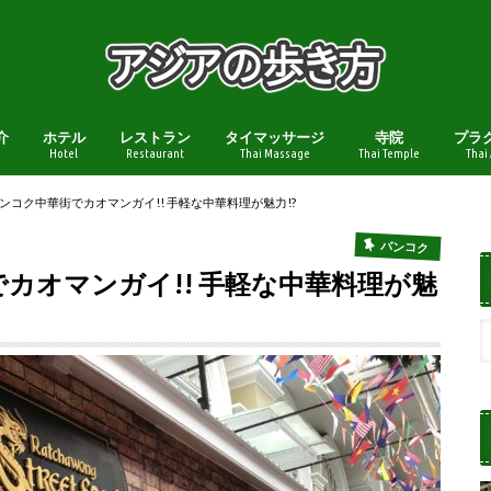
介
ホテル
レストラン
タイマッサージ
寺院
プラ
Hotel
Restaurant
Thai Massage
Thai Temple
Thai
ng バンコク中華街でカオマンガイ!! 手軽な中華料理が魅力!?
バンコク
華街でカオマンガイ!! 手軽な中華料理が魅