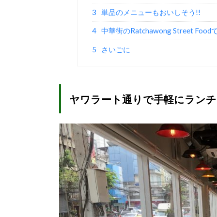
3
単品のメニューもおいしそう!!
4
中華街のRatchawong Street F
5
さいごに
ヤワラート通りで手軽にランチ!