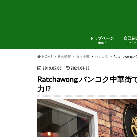
トップページ
自己紹
HOME
Profile
HOME
旅の情報
タイ中部
バンコク
Ratchawo
2019.05.06
2021.04.23
Ratchawong バンコク中
力!?