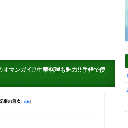
でカオマンガイ!? 中華料理も魅力!! 手軽で便
記事の目次
[
hide
]