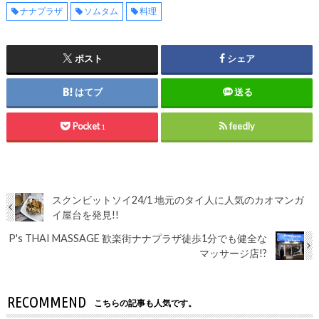
ナナプラザ
ソムタム
料理
ポスト
シェア
はてブ
送る
Pocket
feedly
1
スクンビットソイ24/1 地元のタイ人に人気のカオマンガ
イ屋台を発見!!
P's THAI MASSAGE 歓楽街ナナプラザ徒歩1分でも健全な
マッサージ店!?
RECOMMEND
こちらの記事も人気です。