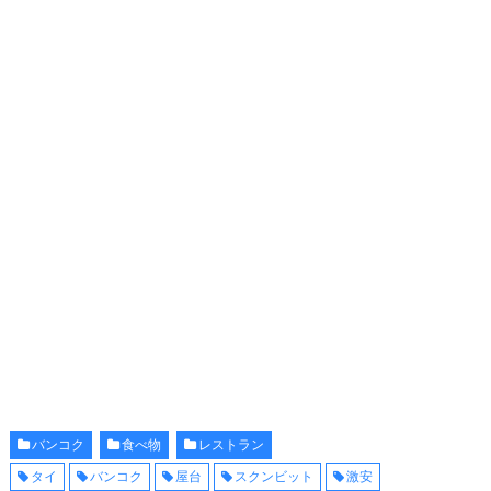
バンコク
食べ物
レストラン
タイ
バンコク
屋台
スクンビット
激安