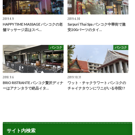
2019.4.9
2019.6.30
HAPPY TIME MASSAGE バンコクの老
Sarpuri Thai Spa バンコク中華街で激
舗マッサージ店はスペ…
安200バーツのタイ…
バンコク
バンコク
2018.9.6
2019.10.31
BRIO RISTRANTE バンコク贅沢ディナ
ワット・チャクラワート バンコクの
ーはアナンタラで絶品イタ…
チャイナタウンにワニがいる寺院!?
サイト内検索