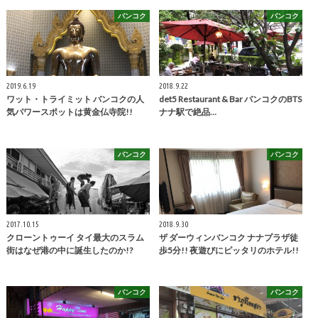
バンコク
バンコク
2019.6.19
2018.9.22
ワット・トライミット バンコクの人
det5 Restaurant & Bar バンコクのBTS
気パワースポットは黄金仏寺院!!
ナナ駅で絶品…
バンコク
バンコク
2017.10.15
2018.9.30
クローントゥーイ タイ最大のスラム
ザ ダーウィンバンコク ナナプラザ徒
街はなぜ港の中に誕生したのか!?
歩5分!! 夜遊びにピッタリのホテル!!
バンコク
バンコク