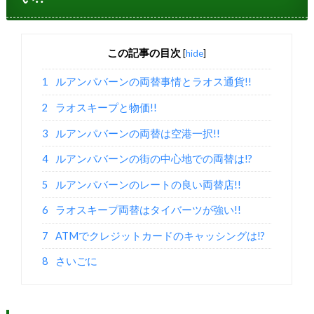
この記事の目次
[
hide
]
1
ルアンパバーンの両替事情とラオス通貨!!
2
ラオスキープと物価!!
3
ルアンパバーンの両替は空港一択!!
4
ルアンパバーンの街の中心地での両替は!?
5
ルアンパバーンのレートの良い両替店!!
6
ラオスキープ両替はタイバーツが強い!!
7
ATMでクレジットカードのキャッシングは!?
8
さいごに