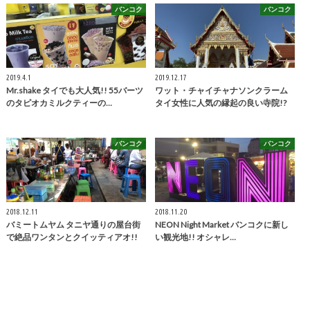
バンコク
バンコク
2019.4.1
2019.12.17
Mr.shake タイでも大人気!! 55バーツ
ワット・チャイチャナソンクラーム
のタピオカミルクティーの…
タイ女性に人気の縁起の良い寺院!?
バンコク
バンコク
2018.12.11
2018.11.20
バミートムヤム タニヤ通りの屋台街
NEON Night Market バンコクに新し
で絶品ワンタンとクイッティアオ!!
い観光地!! オシャレ…