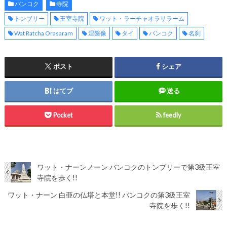
バンコク
寺院
トンブリー
王室寺院
ワット・ラーチャオラサラーム
Wat Ratcha Orasaram
涅槃像
タイ
バンコク
名刹
ポスト
シェア
はてブ
送る
Pocket
feedly
ワット・ナーンノーン バンコクのトンブリーで第3級王室
寺院を歩く!!
ワット・ナーン 白亜の仏塔と本堂!! バンコクの第3級王室
寺院を歩く!!