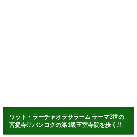
ワット・ラーチャオラサラーム ラーマ3世の
菩提寺!! バンコクの第1級王室寺院を歩く!!