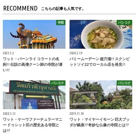
RECOMMEND
こちらの記事も人気です。
寺院
バンコク
2023.5.2
2020.2.19
ワット・バーンライ コラートの名
バミームーデーン 超穴場!! スクンビ
刹!! 伝説の高僧クーン師の寺院が凄
ットソイ22でローカル店を発見!!
い!!
バンコク
バンコク
2020.3.12
2019.11.18
ワット・ケーウファーチュラーマニ
ワット・マイヤーイモーン 巨大ブッ
ー ドゥシット区の歴史ある寺院と
ダが鎮座!? 奇妙な仏像の寺院とは!?
は!?