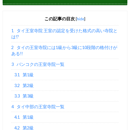
この記事の目次
[
hide
]
1
タイ王室寺院 王室の認定を受けた格式の高い寺院と
は!?
2
タイの王室寺院には1級から3級に10段階の格付けが
ある!!
3
バンコクの王室寺院一覧
3.1
第1級
3.2
第2級
3.3
第3級
4
タイ中部の王室寺院一覧
4.1
第1級
4.2
第2級