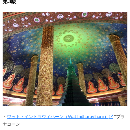
第3級
・
ワット・イントラウィハーン（Wat Indharaviharn）
*プラ
ナコーン