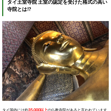
タイ王室寺院 王室の認定を受けた格式の高い
寺院とは!?
タイ国内には約
35,000以上
の仏教寺院があると言われています