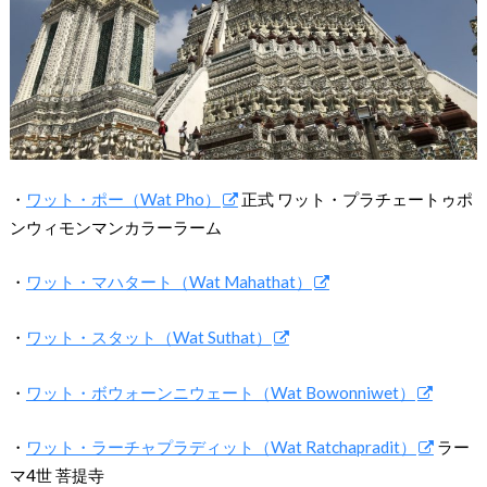
・
ワット・ポー（Wat Pho）
正式 ワット・プラチェートゥポ
ンウィモンマンカラーラーム
・
ワット・マハタート（Wat Mahathat）
・
ワット・スタット（Wat Suthat）
・
ワット・ボウォーンニウェート（Wat Bowonniwet）
・
ワット・ラーチャプラディット（Wat Ratchapradit）
ラー
マ4世 菩提寺