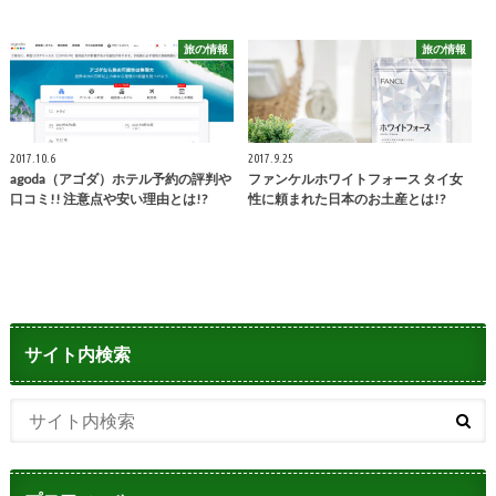
旅の情報
旅の情報
2017.10.6
2017.9.25
agoda（アゴダ）ホテル予約の評判や
ファンケルホワイトフォース タイ女
口コミ!! 注意点や安い理由とは!?
性に頼まれた日本のお土産とは!?
サイト内検索