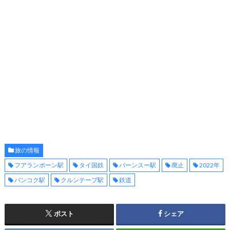
旅の情報
フアランポーン駅
タイ国鉄
バーンスー駅
廃止
2022年
バンコク駅
クルンテープ駅
鉄道
ポスト
シェア