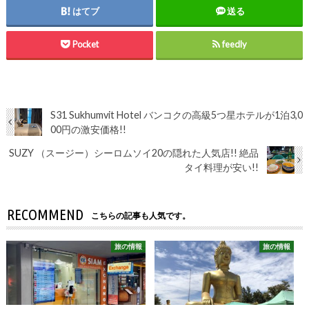
はてブ
送る
Pocket
feedly
S31 Sukhumvit Hotel バンコクの高級5つ星ホテルが1泊3,0
00円の激安価格!!
SUZY （スージー）シーロムソイ20の隠れた人気店!! 絶品
タイ料理が安い!!
RECOMMEND
こちらの記事も人気です。
旅の情報
旅の情報