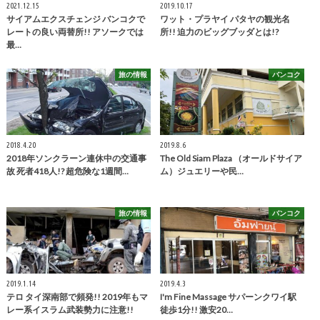
2021.12.15
2019.10.17
サイアムエクスチェンジ バンコクで
ワット・プラヤイ パタヤの観光名
レートの良い両替所!! アソークでは
所!! 迫力のビッグブッダとは!?
最…
旅の情報
バンコク
2018.4.20
2019.8.6
2018年ソンクラーン連休中の交通事
The Old Siam Plaza （オールドサイア
故 死者418人!? 超危険な1週間…
ム）ジュエリーや民…
旅の情報
バンコク
2019.1.14
2019.4.3
テロ タイ深南部で頻発!! 2019年もマ
I'm Fine Massage サパーンクワイ駅
レー系イスラム武装勢力に注意!!
徒歩1分!! 激安20…