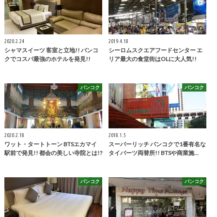
2020.2.24
2019.4.18
シャマスイーツ 客室と立地!! バンコ
シーロムスクエアフードセンター エ
クでコスパ最強のホテルを発見!!
リア最大の食堂街はOLに大人気!!
バンコク
バンコク
2020.2.18
2018.1.5
ワット・タートトーン BTSエカマイ
スーパーリッチ バンコクで1番有名な
駅前で発見!! 都会の美しい寺院とは!?
タイバーツ両替所!! BTSや商業施…
バンコク
バンコク