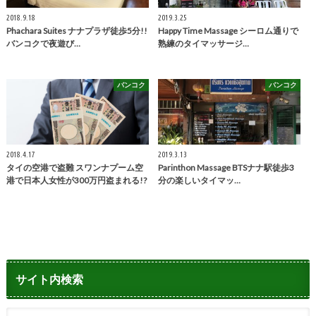
2018.9.18
2019.3.25
Phachara Suites ナナプラザ徒歩5分!!
Happy Time Massage シーロム通りで
バンコクで夜遊び…
熟練のタイマッサージ…
バンコク
バンコク
2018.4.17
2019.3.13
タイの空港で盗難 スワンナプーム空
Parinthon Massage BTSナナ駅徒歩3
港で日本人女性が300万円盗まれる!?
分の楽しいタイマッ…
サイト内検索