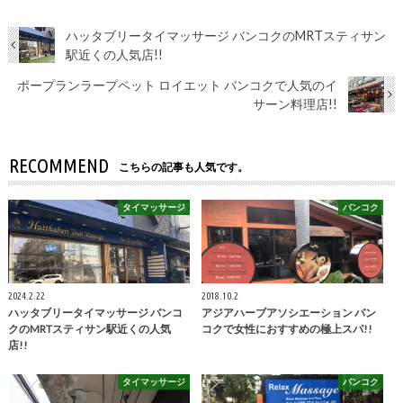
ハッタブリータイマッサージ バンコクのMRTスティサン
駅近くの人気店!!
ポープランラープペット ロイエット バンコクで人気のイ
サーン料理店!!
RECOMMEND
こちらの記事も人気です。
タイマッサージ
バンコク
2024.2.22
2018.10.2
ハッタブリータイマッサージ バンコ
アジアハーブアソシエーション バン
クのMRTスティサン駅近くの人気
コクで女性におすすめの極上スパ!!
店!!
タイマッサージ
バンコク