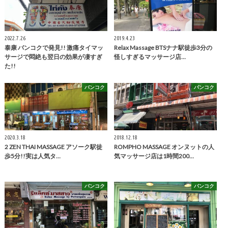
2022.7.26
2019.4.23
泰康 バンコクで発見!! 激痛タイマッ
Relax Massage BTSナナ駅徒歩3分の
サージで悶絶も翌日の効果が凄すぎ
怪しすぎるマッサージ店…
た!!
バンコク
バンコク
2020.3.18
2018.12.18
2 ZEN THAI MASSAGE アソーク駅徒
ROMPHO MASSAGE オンヌットの人
歩5分!!実は人気タ…
気マッサージ店は1時間200…
バンコク
バンコク