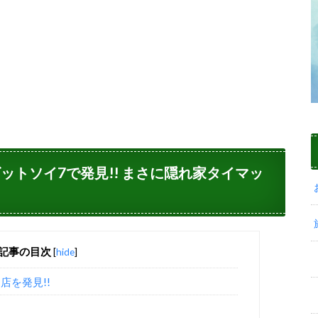
ンビットソイ7で発見!! まさに隠れ家タイマッ
記事の目次
[
hide
]
店を発見!!