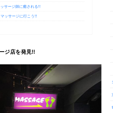
ッサージ師に癒される!!
）マッサージに行こう!!
ージ店を発見!!