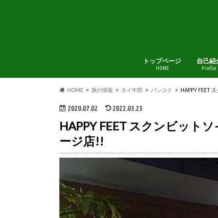
トップページ
自己紹
HOME
Profile
HOME
旅の情報
タイ中部
バンコク
HAPPY FE
2020.07.02
2022.03.23
HAPPY FEET スクンビッ
ージ店!!