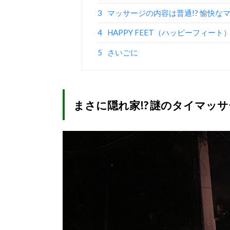
3
マッサージの内容は普通!? 愉快なマ
4
HAPPY FEET（ハッピーフィート
5
さいごに
まさに隠れ家!? 謎のタイマッサ