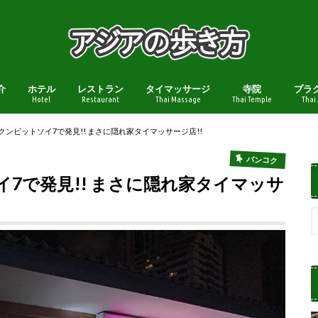
介
ホテル
レストラン
タイマッサージ
寺院
プラ
Hotel
Restaurant
Thai Massage
Thai Temple
Thai
ET スクンビットソイ7で発見!! まさに隠れ家タイマッサージ店!!
バンコク
トソイ7で発見!! まさに隠れ家タイマッサ