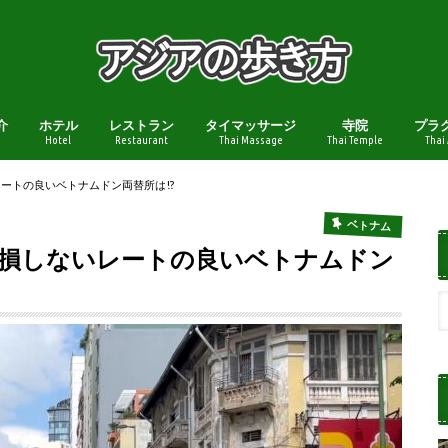
介
ホテル
レストラン
タイマッサージ
寺院
プラ
Hotel
Restaurant
Thai Massage
Thai Temple
Thai
ートの良いベトナムドン両替所は!?
ベトナム
に損しないレートの良いベトナムドン