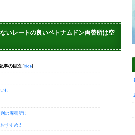
しないレートの良いベトナムドン両替所は空
記事の目次
[
hide
]
!!
判の両替所!!
がおすすめ!!