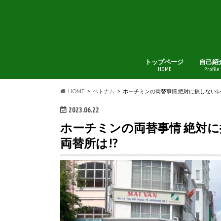
トップページ
自己紹
HOME
Profile
HOME
ベトナム
ホーチミンの両替事情 絶対に損しないレ
2023.06.22
ホーチミンの両替事情 絶対
両替所は!?