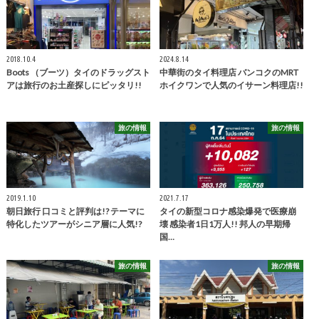
2018.10.4
2024.8.14
Boots （ブーツ）タイのドラッグスト
中華街のタイ料理店 バンコクのMRT
アは旅行のお土産探しにピッタリ!!
ホイクワンで人気のイサーン料理店!!
旅の情報
旅の情報
2019.1.10
2021.7.17
朝日旅行 口コミと評判は!? テーマに
タイの新型コロナ感染爆発で医療崩
特化したツアーがシニア層に人気!?
壊 感染者1日1万人!! 邦人の早期帰
国…
旅の情報
旅の情報