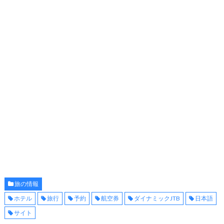
旅の情報
ホテル
旅行
予約
航空券
ダイナミックJTB
日本語
サイト