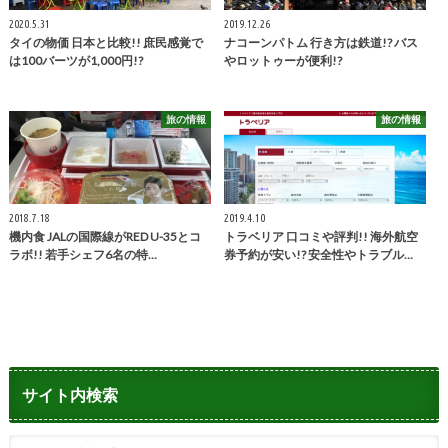
2020.5.31
2019.12.26
タイの物価 日本と比較!! 庶民感覚で
ナコーンパトム 行き方は鉄道!? バス
は100バーツが1,000円!?
やロットゥーが便利!?
旅の情報
旅の情報
2018.7.18
2019.4.10
機内食 JALの国際線がRED U-35とコ
トラベリア 口コミや評判!! 海外航空
ラボ!! 若手シェフ6名の特…
券予約が安い!? 安全性やトラブル…
サイト内検索