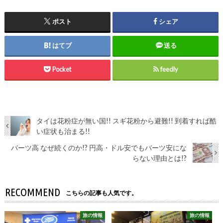
ポスト
シェア
はてブ
送る
Pocket
feedly
タイは花粉症が無い国!! スギ花粉から避難!! 到着すれば酷
い症状も治まる!!
バーツ高 なぜ続くのか!? 円高・ドル安でもバーツ安にな
らない理由とは!?
RECOMMEND
こちらの記事も人気です。
旅の情報
旅の情報