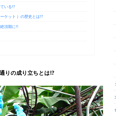
ている!?
ケット ）の歴史とは!?
頂期に!!
通りの成り立ちとは!?