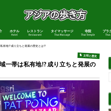
介
ホテル
レストラン
タイマッサージ
寺院
プラ
Hotel
Restaurant
Thai Massage
Thai Temple
Thai
有地!? 成り立ちと発展の歴史とは!?
文明と歴史
域一帯は私有地!? 成り立ちと発展の