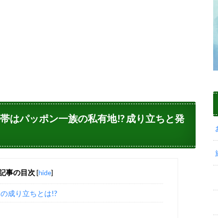
帯はパッポン一族の私有地!? 成り立ちと発
記事の目次
[
hide
]
の成り立ちとは!?