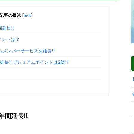
記事の目次
[
hide
]
延長!!
ントは!?
ムメンバーサービスを延長!!
長!! プレミアムポイントは2倍!!
年間延長!!