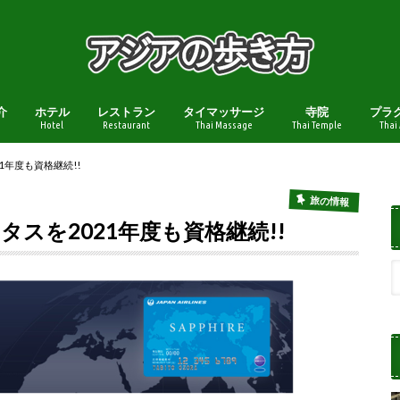
介
ホテル
レストラン
タイマッサージ
寺院
プラ
Hotel
Restaurant
Thai Massage
Thai Temple
Thai
021年度も資格継続!!
旅の情報
テイタスを2021年度も資格継続!!