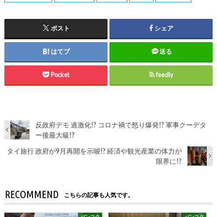
ポスト
シェア
はてブ
送る
Pocket
feedly
反政府デモ 過激化!? コロナ禍で怒り爆発!? 軍事クーデタ
ー後最大級!?
タイ旅行 政府が9月再開を示唆!? 経済や観光産業の体力が
限界に!?
RECOMMEND
こちらの記事も人気です。
バンコク
バンコク