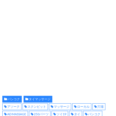
バンコク
タイマッサージ
アソーク
スクンビット
マッサージ
ローカル
穴場
AD MASSAGE
250バーツ
ソイ19
タイ
バンコク