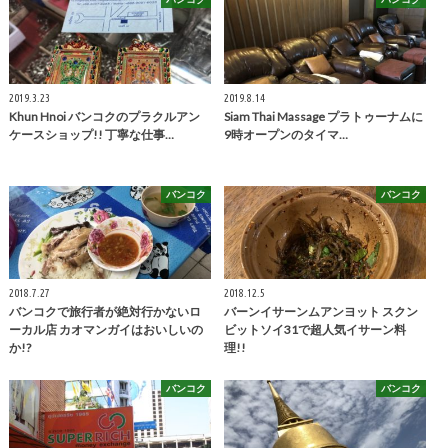
2019.3.23
2019.8.14
Khun Hnoi バンコクのプラクルアン
Siam Thai Massage プラトゥーナムに
ケースショップ!! 丁寧な仕事…
9時オープンのタイマ…
バンコク
バンコク
2018.7.27
2018.12.5
バンコクで旅行者が絶対行かないロ
バーンイサーンムアンヨット スクン
ーカル店 カオマンガイはおいしいの
ビットソイ31で超人気イサーン料
か!?
理!!
バンコク
バンコク