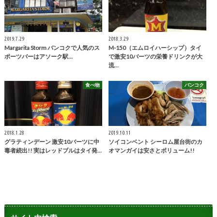
2019.7.29
2018.3.29
Margarita Storm バンコクで人気のス
M-150（エムロイハーシップ）タイ
ポーツバーはアソーク駅…
で激安10バーツの栄養ドリンクが大
流…
食べ物
バンコク
2018.1.28
2019.10.11
グラティンデーン 激安10バーツに中
ソイコンベント シーロム屋台街のカ
毒者続出!! 実はレッドブルはタイ発…
オマンガイは安さとボリューム!!