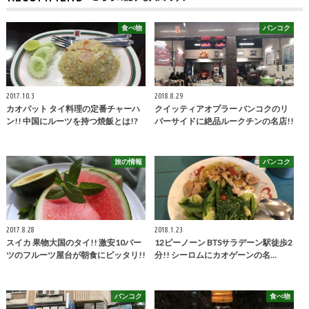
食べ物
バンコク
2017.10.3
2018.8.29
カオパット タイ料理の定番チャーハ
クイッティアオプラー バンコクのリ
ン!! 中国にルーツを持つ焼飯とは!?
バーサイドに絶品ルークチンの名店!!
旅の情報
バンコク
2017.8.28
2018.1.23
スイカ 果物大国のタイ!! 激安10バー
12ピーノーン BTSサラデーン駅徒歩2
ツのフルーツ屋台が朝食にピッタリ!!
分!! シーロムにカオゲーンの名…
バンコク
食べ物