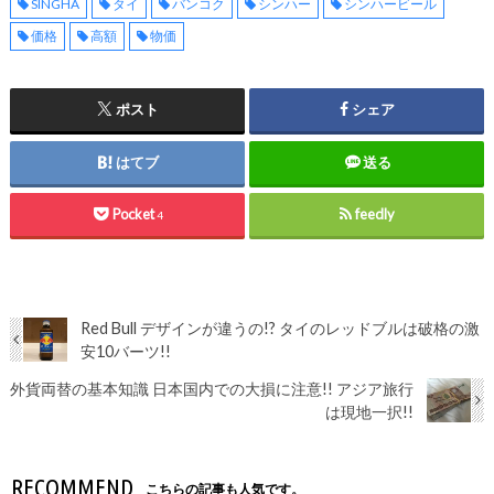
SINGHA
タイ
バンコク
シンハー
シンハービール
価格
高額
物価
ポスト
シェア
はてブ
送る
Pocket
feedly
4
Red Bull デザインが違うの!? タイのレッドブルは破格の激
安10バーツ!!
外貨両替の基本知識 日本国内での大損に注意!! アジア旅行
は現地一択!!
RECOMMEND
こちらの記事も人気です。