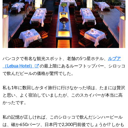
バンコクで有名な観光スポット、老舗の5つ星ホテル、
ルブア
（Lebua Hotel）
の最上階にあるルーフトップバー、シロッコ
で飲んだビールの価格が驚愕でした。
私も1年に数回しかタイ旅行に行けなかった頃は、たまには贅沢
と思い、よく宿泊していましたが、このスカイバーが本当に高
かったです。
私の記憶が正しければ、このシロッコで飲んだシンハービール
は、確か650バーツ、日本円で2,300円前後でしょうか!? しかも