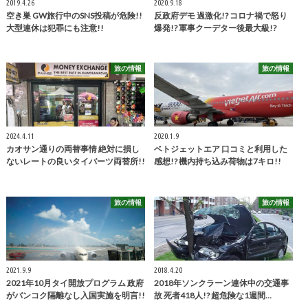
2019.4.26
2020.9.18
空き巣 GW旅行中のSNS投稿が危険!!
反政府デモ 過激化!? コロナ禍で怒り
大型連休は犯罪にも注意!!
爆発!? 軍事クーデター後最大級!?
旅の情報
旅の情報
2024.4.11
2020.1.9
カオサン通りの両替事情 絶対に損し
ベトジェットエア 口コミと利用した
ないレートの良いタイバーツ両替所!!
感想!? 機内持ち込み荷物は7キロ!!
旅の情報
旅の情報
2021.9.9
2018.4.20
2021年10月タイ開放プログラム 政府
2018年ソンクラーン連休中の交通事
がバンコク隔離なし入国実施を明言!!
故 死者418人!? 超危険な1週間…