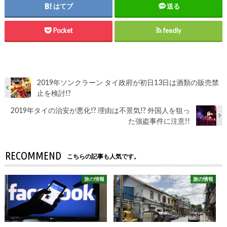
はてブ
送る
Pocket
feedly
2019年ソンクラーン タイ政府が初日13日は酒類の販売禁
止を検討!?
2019年タイの治安が悪化!? 理由は不景気!? 外国人を狙っ
た強盗事件に注意!!
RECOMMEND
こちらの記事も人気です。
旅の情報
旅の情報