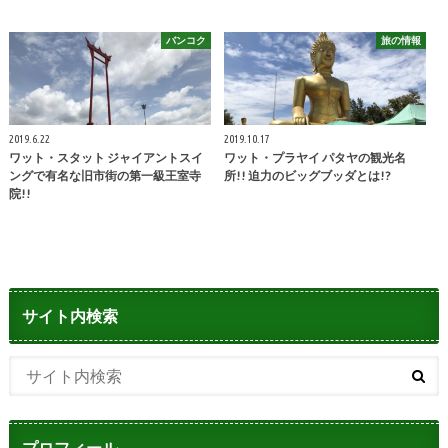
バンコク
旅の情報
2019.6.22
2019.10.17
ワット・スタット ジャイアントスイ
ワット・プラヤイ パタヤの観光名
ングで有名な旧市街の第一級王室寺
所!! 迫力のビッグブッダとは!?
院!!
サイト内検索
プロフィール