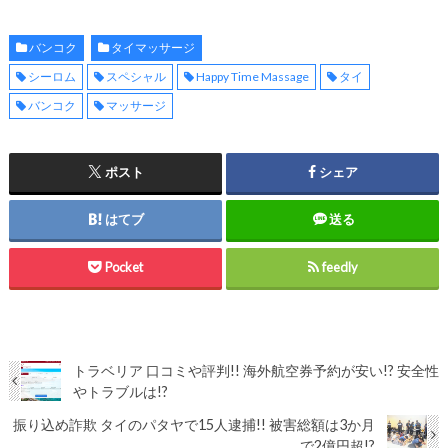
バンコク
タイマッサージ
シーロム
スペシャル
Happy Time Massage
タイ
バンコク
マッサージ
ポスト
シェア
はてブ
送る
Pocket
feedly
トラベリア 口コミや評判!! 海外航空券予約が安い!? 安全性
やトラブルは!?
振り込め詐欺 タイのパタヤで15人逮捕!! 被害総額は3か月
で2億円超!?