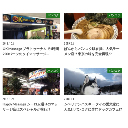
バンコク
バンコク
2018.10.6
2019.2.6
OK Massage プラトゥーナムで1時間
ばんから バンコク駐在員に人気ラー
200バーツのタイマッサージ…
メン店!! 東京の味を完全再現!?
バンコク
バンコク
2019.3.26
2018.1.1
Happy Massage シーロム通りのマッ
シベリアンハスキー タイの愛犬家に
サージ店はスペシャルが横行!?
人気!! バンコクに専門ドッグカフェ!?