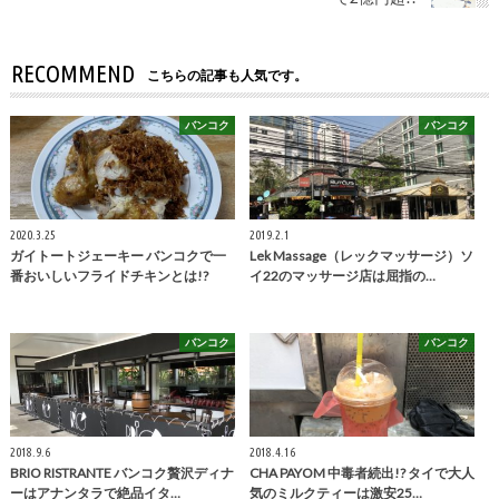
RECOMMEND
こちらの記事も人気です。
バンコク
バンコク
2020.3.25
2019.2.1
ガイトートジェーキー バンコクで一
Lek Massage（レックマッサージ）ソ
番おいしいフライドチキンとは!?
イ22のマッサージ店は屈指の…
バンコク
バンコク
2018.9.6
2018.4.16
BRIO RISTRANTE バンコク贅沢ディナ
CHA PAYOM 中毒者続出!? タイで大人
ーはアナンタラで絶品イタ…
気のミルクティーは激安25…