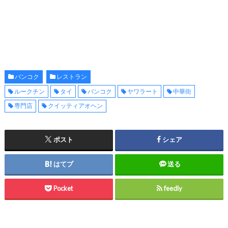
バンコク
レストラン
ルークチン
タイ
バンコク
ヤワラート
中華街
専門店
クイッティアオヘン
ポスト
シェア
はてブ
送る
Pocket
feedly