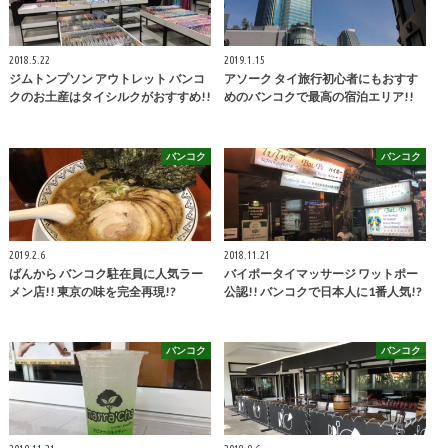
2018.5.22
2019.1.15
ジムトンプソン アウトレット バンコ
アソーク タイ旅行初心者にもおすす
クのお土産はタイシルクがおすすめ!!
めのバンコクで最高の宿泊エリア!!
バンコク
バンコク
2019.2.6
2018.11.21
ばんから バンコク駐在員に人気ラー
バイポータイマッサージ ワットポー
メン店!! 東京の味を完全再現!?
公認!! バンコクで日本人に1番人気!?
バンコク
バンコク