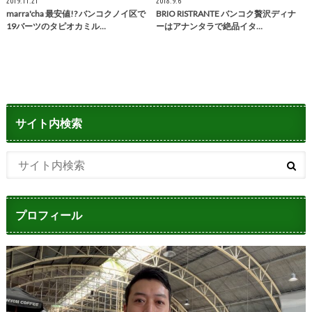
2019.11.21
2018.9.6
marra'cha 最安値!? バンコクノイ区で
BRIO RISTRANTE バンコク贅沢ディナ
19バーツのタピオカミル…
ーはアナンタラで絶品イタ…
サイト内検索
プロフィール