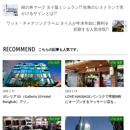
緑の丼マーク タイ版ミシュラン!? 街角のレストランで見
かけるサインとは!?
ワット・チャナソンクラーム タイ人が年末年始に勝利を
祈願する人気寺院!!
RECOMMEND
こちらの記事も人気です。
バンコク
バンコク
2018.1.31
2020.3.19
ガレリア10 （Galleria 10 Hotel
LOVE MASSAGE バンコクで早朝8時
Bangkok）アソ…
にオープンするマッサージ店を…
バンコク
バンコク