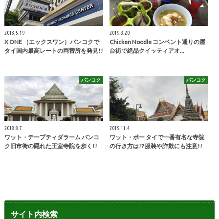
2018.5.19
2019.3.20
X ONE （エックスワン）バンコクで
Chicken Noodle コンベント通りの屋
タイ国内最高レートの両替所を発見!!
台街で絶品クイッティアオ…
バンコク
バンコク
2018.8.7
2019.11.4
ワット・テープティダラーム バンコ
ワット・ポー タイで一番有名な寺院
ク旧市街の隠れた王室寺院を歩く!!
の行き方は!? 服装や詐欺にも注意!!
サイト内検索