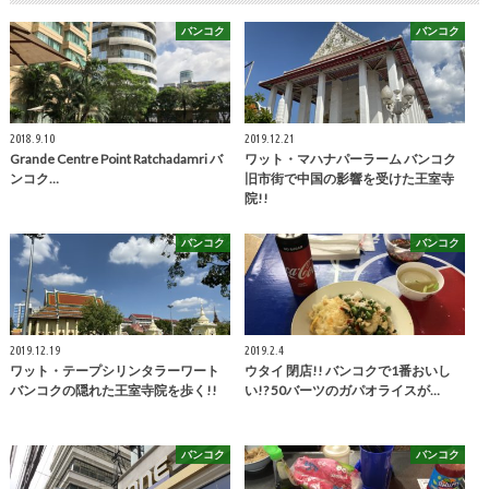
バンコク
バンコク
2018.9.10
2019.12.21
Grande Centre Point Ratchadamri バ
ワット・マハナパーラーム バンコク
ンコク…
旧市街で中国の影響を受けた王室寺
院!!
バンコク
バンコク
2019.12.19
2019.2.4
ワット・テープシリンタラーワート
ウタイ 閉店!! バンコクで1番おいし
バンコクの隠れた王室寺院を歩く!!
い!? 50バーツのガパオライスが…
バンコク
バンコク