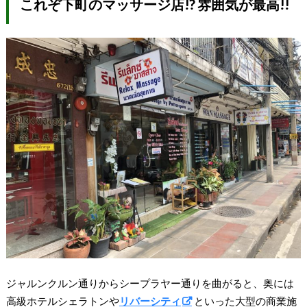
これぞ下町のマッサージ店!? 雰囲気が最高!!
ジャルンクルン通りからシープラヤー通りを曲がると、奥には
高級ホテルシェラトンや
リバーシティ
といった大型の商業施