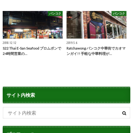
バンコク
バンコク
2018.12.12
2019.5.6
S22 Thai E-San Seafood プロムポンで
Ratchawong バンコク中華街でカオマ
24時間営業の…
ンガイ!! 手軽な中華料理が…
サイト内検索