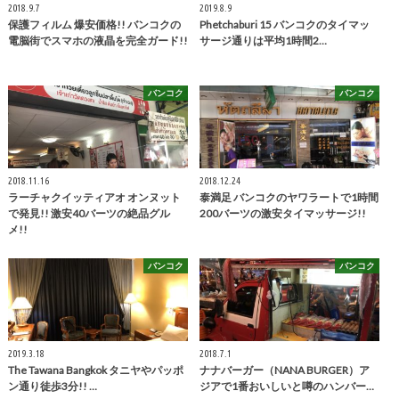
2018.9.7
2019.8.9
保護フィルム 爆安価格!! バンコクの
Phetchaburi 15 バンコクのタイマッ
電脳街でスマホの液晶を完全ガード!!
サージ通りは平均1時間2…
バンコク
バンコク
2018.11.16
2018.12.24
ラーチャクイッティアオ オンヌット
泰満足 バンコクのヤワラートで1時間
で発見!! 激安40バーツの絶品グル
200バーツの激安タイマッサージ!!
メ!!
バンコク
バンコク
2019.3.18
2018.7.1
The Tawana Bangkok タニヤやパッポ
ナナバーガー（NANA BURGER）ア
ン通り徒歩3分!! …
ジアで1番おいしいと噂のハンバー…