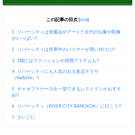
この記事の目次
[
hide
]
1
リバーシティは骨董品やアート!! 古代の仏像や彫像
がいっぱい!!
2
リバーシティは世界中のバイヤーが買い付けに!!
3
1階にはファッションや雑貨アイテムも!!
4
リバーシティにも人気のお土産店ナラヤ
（NaRaYa）!!
5
チャオプラヤー川を一望できるレストランがおすす
め!!
6
リバーシティ（RIVER CITY BANGKOK）に行こう!!
7
さいごに