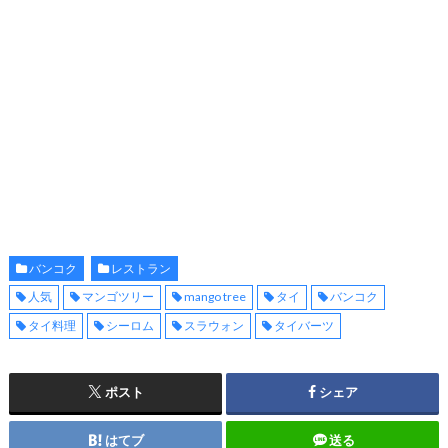
バンコク
レストラン
人気
マンゴツリー
mango tree
タイ
バンコク
タイ料理
シーロム
スラウォン
タイバーツ
ポスト
シェア
はてブ
送る