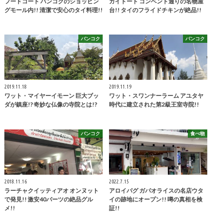
フードコート バンコクのショッピン
ガイトート コンベント通りの名物屋
グモール内!! 清潔で安心のタイ料理!!
台!! タイのフライドチキンが絶品!!
バンコク
バンコク
2019.11.18
2019.11.19
ワット・マイヤーイモーン 巨大ブッ
ワット・スワンナーラーム アユタヤ
ダが鎮座!? 奇妙な仏像の寺院とは!?
時代に建立された第2級王室寺院!!
バンコク
食べ物
2018.11.16
2022.7.15
ラーチャクイッティアオ オンヌット
アロイパグ ガパオライスの名店ウタ
で発見!! 激安40バーツの絶品グル
イの跡地にオープン!! 噂の真相を検
メ!!
証!!