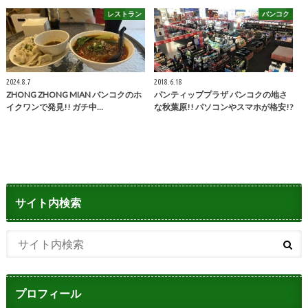
レストラン
バンコク
2024.8.7
2018.6.18
ZHONG ZHONG MIAN バンコクのホ
パンティッププラザ バンコクの地さ
イクワンで発見!! ガチ中…
な秋葉原!! パソコンやスマホが格安!?
サイト内検索
プロフィール