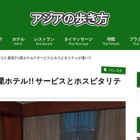
介
ホテル
レストラン
タイマッサージ
寺院
プラ
Hotel
Restaurant
Thai Massage
Thai Temple
Thai
ク 最高5つ星ホテル!! サービスとホスピタリティが凄い!!
バンコク
星ホテル!! サービスとホスピタリテ