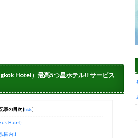
gkok Hotel）最高5つ星ホテル!! サービス
記事の目次
[
hide
]
k Hotel）
歩圏内!!