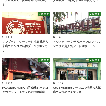
ージ店が激安!! 営業時間は深夜4時
ダが鎮座!? 奇妙な仏像の寺院とは!?
ま…
バンコク
バンコク
2018.9.15
2018.9.4
ソンブーン・シーフード 小泉首相も
アジアティーク ザ リバーフロント バ
来店!! バンコク名物プーパッポンカ
ンコクの超人気デートスポット!?
リ…
バンコク
バンコク
2018.3.26
2018.3.20
HUA SENG HONG（和成豊）バンコ
CoCo Massage シーロムで地元の人気
クのヤワラートで人気の中華料理…
店!! 安定のタイマッサー…