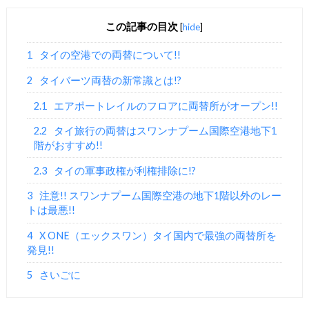
この記事の目次
[
hide
]
1
タイの空港での両替について!!
2
タイバーツ両替の新常識とは!?
2.1
エアポートレイルのフロアに両替所がオープン!!
2.2
タイ旅行の両替はスワンナプーム国際空港地下1
階がおすすめ!!
2.3
タイの軍事政権が利権排除に!?
3
注意!! スワンナプーム国際空港の地下1階以外のレー
トは最悪!!
4
X ONE（エックスワン）タイ国内で最強の両替所を
発見!!
5
さいごに