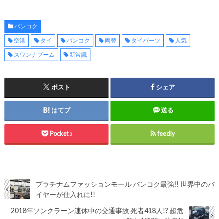
バンコク
空港
タイ
バンコク
両替
タイバーツ
人気
スワンナプーム
新常識
ポスト
シェア
はてブ
送る
Pocket
feedly
3
プラチナムファッションモール バンコク最強!! 世界中のバ
イヤーが仕入れに!!
2018年ソンクラーン連休中の交通事故 死者418人!? 超危