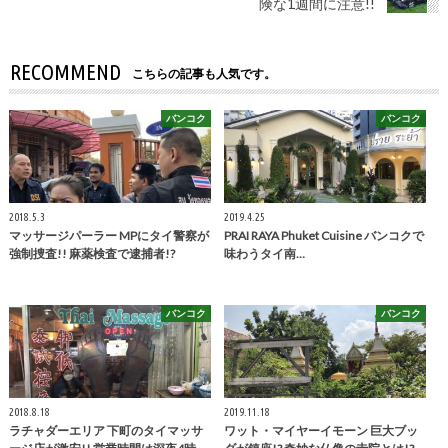
険な1週間に注意!!
RECOMMEND
こちらの記事も人気です。
バンコク
バンコク
2018.5.3
2019.4.25
マッサージパーラー MPにタイ警察が
PRAI RAYA Phuket Cuisine バンコクで
強制捜査!! 麻薬検査で逮捕者!?
味わうタイ南…
バンコク
バンコク
2018.8.18
2019.11.18
ラチャダーエリア 下町のタイマッサ
ワット・マイヤーイモーン 巨大ブッ