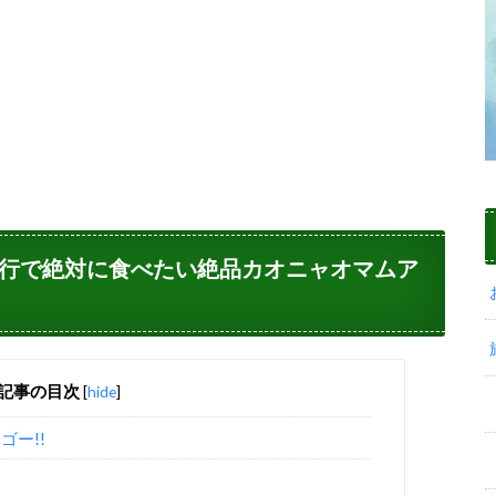
イ旅行で絶対に食べたい絶品カオニャオマムア
記事の目次
[
hide
]
ー!!