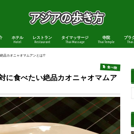
介
ホテル
レストラン
タイマッサージ
寺院
プラ
Hotel
Restaurant
Thai Massage
Thai Temple
Thai
い絶品カオニャオマムアンとは!?
食べ物
で絶対に食べたい絶品カオニャオマムア