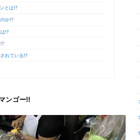
ンとは!?
のか!?
!?
?
されている!?
ンゴー!!